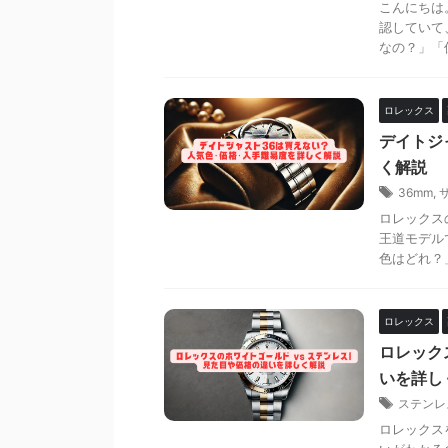
こんにちは
認していて
なの？」「
ロレックス
デイトジ
く解説
36mm
,
ロレックス
王道モデル
色はどれ？」
ロレックス
ロレック
いを詳し
ステンレ
ロレックス