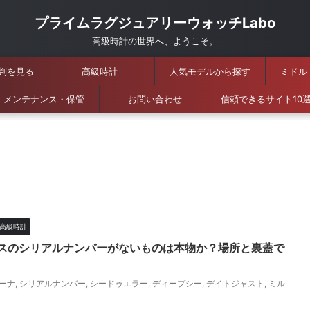
プライムラグジュアリーウォッチLabo
高級時計の世界へ、ようこそ。
判を見る
高級時計
人気モデルから探す
ミドル
メンテナンス・保管
お問い合わせ
信頼できるサイト10
高級時計
スのシリアルナンバーがないものは本物か？場所と裏蓋で
ーナ
,
シリアルナンバー
,
シードゥエラー
,
ディープシー
,
デイトジャスト
,
ミル