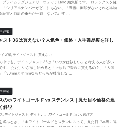
。プライムラグジュアリーウォッチLabo 編集部です。 ロレックスを確
、「シリアルナンバーがどこにもない」「裏蓋に刻印がないけれど本物
保証書と時計の番号が一致しない気がす ...
高級時計
ャスト36は買えない？人気色・価格・入手難易度を詳し
サイズ感
,
デイトジャスト
,
買えない
の中でも、デイトジャスト36は「いつかは欲しい」と考える人が多い
です。 ただ、いざ探し始めると「正規店で普通に買えるの？」「人気
「36mmと41mmならどっちが後悔しな ...
高級時計
スのホワイトゴールド vs ステンレス｜見た目や価格の違
く解説
ス
,
デイトジャスト
,
デイトナ
,
ホワイトゴールド
,
違い
,
選び方
を選ぶとき、「ホワイトゴールドとステンレスって、見た目で本当に違