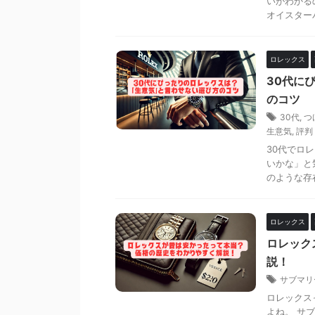
いがわかる
オイスター
ロレックス
30代に
のコツ
30代
,
つ
生意気
,
評判
30代でロ
いかな」と
のような存
ロレックス
ロレック
説！
サブマリ
ロレックス
よね。 サ