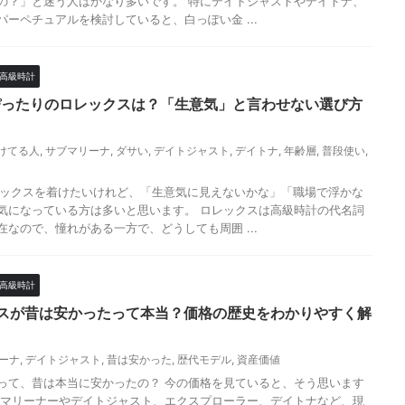
の？」と迷う人はかなり多いです。 特にデイトジャストやデイトナ、
パーペチュアルを検討していると、白っぽい金 ...
高級時計
ぴったりのロレックスは？「生意気」と言わせない選び方
けてる人
,
サブマリーナ
,
ダサい
,
デイトジャスト
,
デイトナ
,
年齢層
,
普段使い
,
レックスを着けたいけれど、「生意気に見えないかな」「職場で浮かな
気になっている方は多いと思います。 ロレックスは高級時計の代名詞
在なので、憧れがある一方で、どうしても周囲 ...
高級時計
スが昔は安かったって本当？価格の歴史をわかりやすく解
ーナ
,
デイトジャスト
,
昔は安かった
,
歴代モデル
,
資産価値
って、昔は本当に安かったの？ 今の価格を見ていると、そう思います
ブマリーナーやデイトジャスト、エクスプローラー、デイトナなど、現