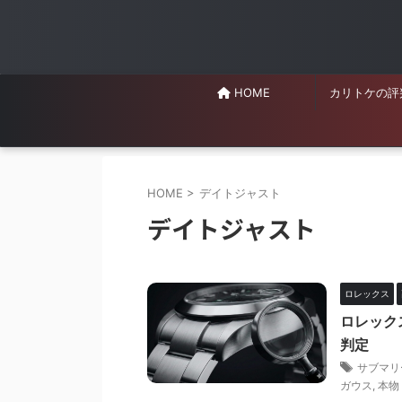
HOME
カリトケの評
HOME
>
デイトジャスト
デイトジャスト
ロレックス
ロレック
判定
サブマリ
ガウス
,
本物