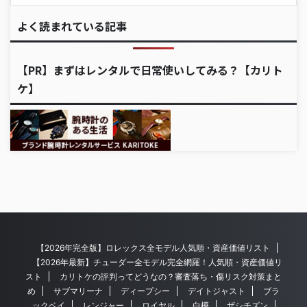
よく読まれている記事
【PR】まずはレンタルで日常使いしてみる？【カリト
ケ】
【2026年完全版】ロレックス全モデル人気順・資産価値リスト
【2026年最新】チューダー全モデル完全網羅！人気順・資産価値リ
スト
カリトケの評判ってどうなの？審査落ち・傷リスク対策まと
め
サブマリーナ
ディープシー
デイトジャスト
ブラ
ックベイ
レンジャー
ロイヤル
白樺
ザシチズン