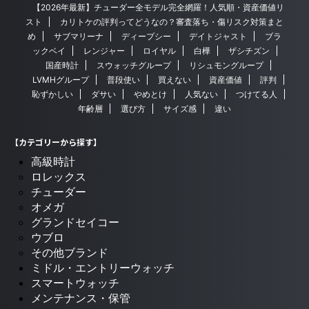
【2026年最新】チューダー全モデル完全網羅！人気順・資産価値リ
スト
カリトケの評判ってどうなの？審査落ち・傷リスク対策まと
め
サブマリーナ
ディープシー
デイトジャスト
ブラ
ックベイ
レンジャー
ロイヤル
白樺
ザシチズン
国産時計
スウォッチグループ
リシュモングループ
LVMHグループ
普段使い
買えない
資産価値
評判
恥ずかしい
ダサい
やめとけ
人気ない
つけてる人
年齢層
選び方
サイズ感
違い
【カテゴリーから探す】
高級時計
ロレックス
チューダー
オメガ
グランドセイコー
ウブロ
その他ブランド
ミドル・エントリーウォッチ
スマートウォッチ
メンテナンス・保管