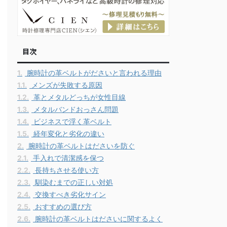
目次
1.
腕時計の革ベルトがださいと言われる理由
1.1.
メンズが失敗する原因
1.2.
革とメタルどっちが女性目線
1.3.
メタルバンドおっさん問題
1.4.
ビジネスで浮く革ベルト
1.5.
経年変化と劣化の違い
2.
腕時計の革ベルトはださいを防ぐ
2.1.
手入れで清潔感を保つ
2.2.
長持ちさせる使い方
2.3.
馴染むまでの正しい対処
2.4.
交換すべき劣化サイン
2.5.
おすすめの選び方
2.6.
腕時計の革ベルトはださいに関するよく